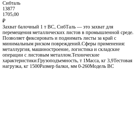
Сибталь
13877
1705,00
₽
Захват балочный 1 т BC, СибТаль — это захват для
перемещения металлических листов в промышленной среде.
Позволяет фиксировать и поднимать листы за край с
минимальным риском повреждений.Сферы применения:
металлургия, машиностроение, логистика и складские
операции с листовым металлом.Технические
характеристики:Грузоподъемность, т 1Масса, кг 3,9Тестовая
нагрузка, кг 1500Размер балки, мм 0-260Модель BC