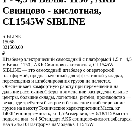
Свинцово - кислотная,
CL1545W SIBLINE
SIBLINE
15058
821500,00
₽
Штабелер электрический самоходный с платформой 1,5 т - 4,5
м Вилы: 1150 , АКБ Свинцово - кислотная, CL1545W
SIBLINE — это самоходный штабелер с операторской
платформой, предназначенный для эффективной укладки,
перемещения и штабелирования грузов на паллетах.
Обеспечивает комфортную работу при перемещении на
дальние расстояния.Сферы применения: распределительные
центры, большие склады, логистика, ритейл, производство —
везде, где требуется быстрое и безопасное штабелирование
грузов на высоту.Технические характеристики:Масса, кг
1400Грузоподъемность, кг 1,5Размер вил, см 6/18/115Высота
подъема вил, м 4,5Стандарт АКБ свинцово-кислотнаяБатарея,
В/Ач 24/210Платформа даМодель CL1545W