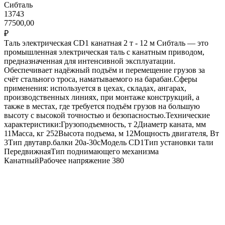
Сибталь
13743
77500,00
₽
Таль электрическая CD1 канатная 2 т - 12 м Сибталь — это
промышленная электрическая таль с канатным приводом,
предназначенная для интенсивной эксплуатации.
Обеспечивает надёжный подъём и перемещение грузов за
счёт стального троса, наматываемого на барабан.Сферы
применения: используется в цехах, складах, ангарах,
производственных линиях, при монтаже конструкций, а
также в местах, где требуется подъём грузов на большую
высоту с высокой точностью и безопасностью.Технические
характеристики:Грузоподъемность, т 2Диаметр каната, мм
11Масса, кг 252Высота подъема, м 12Мощность двигателя, Вт
3Тип двутавр.балки 20а-30сМодель CD1Тип установки тали
ПередвижнаяТип поднимающего механизма
КанатныйРабочее напряжение 380