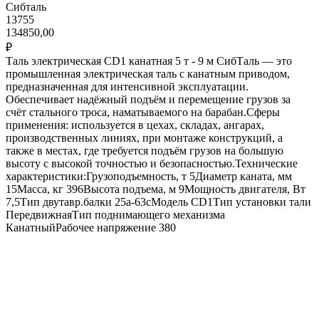
Сибталь
13755
134850,00
₽
Таль электрическая CD1 канатная 5 т - 9 м СибТаль — это
промышленная электрическая таль с канатным приводом,
предназначенная для интенсивной эксплуатации.
Обеспечивает надёжный подъём и перемещение грузов за
счёт стального троса, наматываемого на барабан.Сферы
применения: используется в цехах, складах, ангарах,
производственных линиях, при монтаже конструкций, а
также в местах, где требуется подъём грузов на большую
высоту с высокой точностью и безопасностью.Технические
характеристики:Грузоподъемность, т 5Диаметр каната, мм
15Масса, кг 396Высота подъема, м 9Мощность двигателя, Вт
7,5Тип двутавр.балки 25а-63сМодель CD1Тип установки тали
ПередвижнаяТип поднимающего механизма
КанатныйРабочее напряжение 380