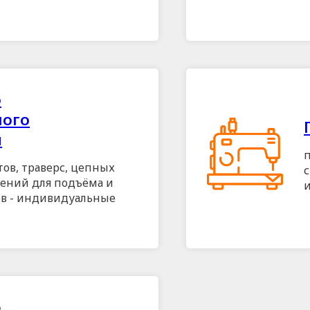
о
ного
я
тов, траверс, цепных
с
лений для подъёма и
в - индивидуальные
о