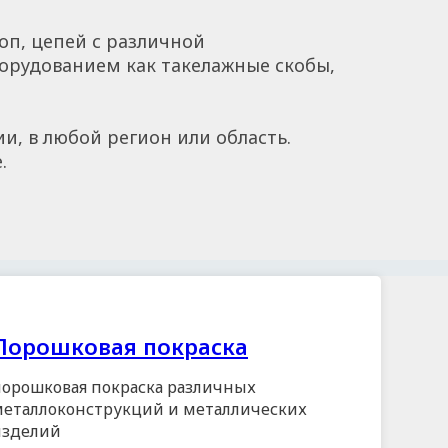
оп, цепей с различной
борудованием как такелажные скобы,
и, в любой регион или область.
.
Порошковая покраска
порошковая покраска различных
металлоконструкций и металлических
изделий