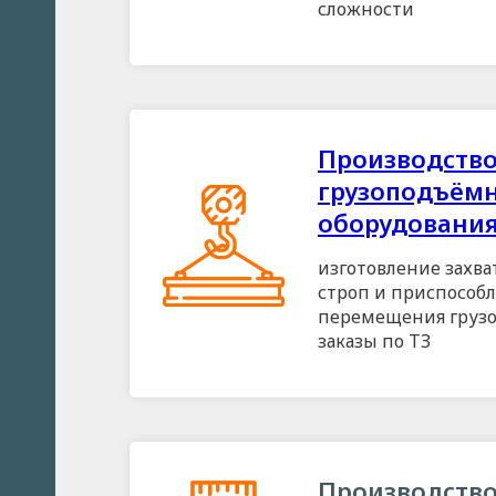
сложности
Производств
грузоподъём
оборудовани
изготовление захва
строп и приспособ
перемещения грузо
заказы по ТЗ
Производств