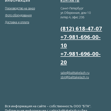
ИНФОРМАЦИЯ
КОНТАКТЫ
Производство на заказ
Санкт-Петербург
ул.Оборонная, дом 10
Фото оборудования
литер А, офис 206
Доставка и оплата
(812) 618-47-07
+7-981-696-00-
10
+7-981-696-00-
20
sale@balttakelazh.ru
sbit@balttakelazh.ru
Вся информация на сайте – собственность ООО "БТК".
Публикация информации с сайта balttakelazh.ru без