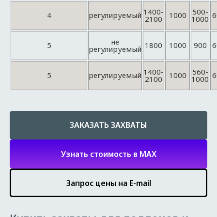
1400-
500-
4
регулируемый
1000
6
2100
1000
не
5
1800
1000
900
6
регулируемый
1400-
560-
5
регулируемый
1000
6
2100
1000
ЗАКАЗАТЬ ЗАХВАТЫ
Узнать стоимость в MAX
Запрос цены на E-mail