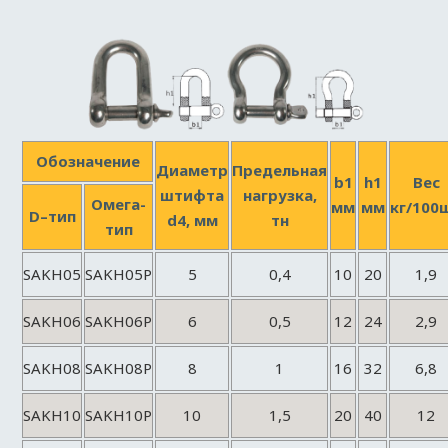
Обозначение
Диаметр
Предельная
b1
h1
Вес
штифта
нагрузка,
Омега-
мм
мм
кг/100
D–тип
d4, мм
тн
тип
SAKH05
SAKH05P
5
0,4
10
20
1,9
SAKH06
SAKH06P
6
0,5
12
24
2,9
SAKH08
SAKH08P
8
1
16
32
6,8
SAKH10
SAKH10P
10
1,5
20
40
12