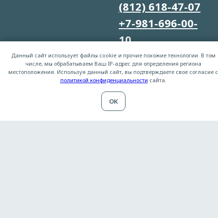
(812) 618-47-07
+7-981-696-00-
10
+7-981-696-00-
Данный сайт использует файлы cookie и прочие похожие технологии. В том
числе, мы обрабатываем Ваш IP-адрес для определения региона
20
местоположения. Используя данный сайт, вы подтверждаете свое согласие с
политикой конфиденциальности
сайта.
sale@balttakelazh.ru
ОК
sbit@balttakelazh.ru
Вся информация на сайте – собственность ООО "БТК".
Публикация информации с сайта balttakelazh.ru без
разрешения запрещена. Все права защищены.
ООО "БТК" : ИНН 7839072954, ОГРН 1167847401556
ПОЛИТИКА КОНФИДЕНЦИАЛЬНОСТИ
И
ПУБЛИЧНАЯ ОФЕРТА