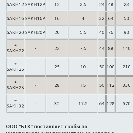
SAKH12
SAKH12P
12
2,5
24
48
23
SAKH16
SAKH16P
16
4
32
64
50
SAKH20
SAKH20P
20
5,5
40
76
90
*
-
22
7,5
44
88
140
SAKH22
*
-
25
10
50
100
210
SAKH25
*
-
28
15
56
112
330
SAKH28
*
-
32
17,5
64
128
570
SAKH32
ООО "БТК" поставляет скобы по