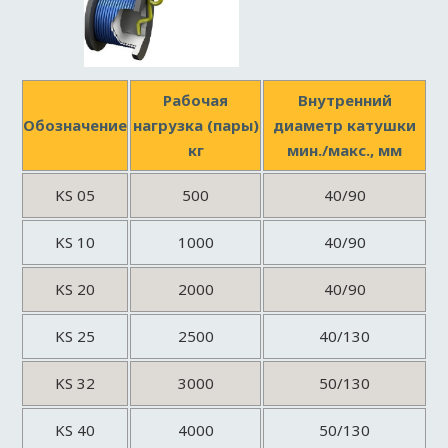
Рабочая
Внутренний
Обозначение
нагрузка (пары)
диаметр катушки
кг
мин./макс., мм
KS 05
500
40/90
KS 10
1000
40/90
KS 20
2000
40/90
KS 25
2500
40/130
KS 32
3000
50/130
KS 40
4000
50/130