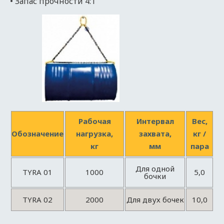
• Запас прочности 4:1
Рабочая
Интервал
Вес,
Обозначение
нагрузка,
захвата,
кг /
кг
мм
пара
Для одной
TYRA 01
1000
5,0
бочки
TYRA 02
2000
Для двух бочек
10,0