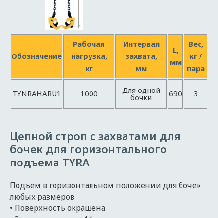
Рабочая
Интервал
Вес,
L,
Обозначение
нагрузка,
захвата,
кг /
мм
кг
мм
пара
Для одной
TYNRAHARU1
1000
690
3
бочки
Цепной строп с захватами для
бочек для горизонтального
подъема TYRA
Подъем в горизонтальном положении для бочек
любых размеров
• Поверхность окрашена