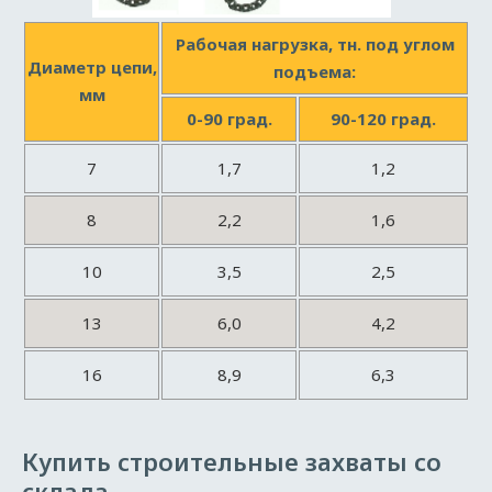
Рабочая нагрузка, тн. под углом
Диаметр цепи,
подъема:
мм
0-90 град.
90-120 град.
7
1,7
1,2
8
2,2
1,6
10
3,5
2,5
13
6,0
4,2
16
8,9
6,3
Купить строительные захваты со
склада