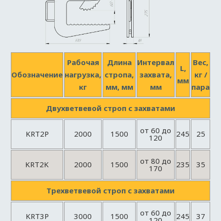
Рабочая
Длина
Интервал
Вес,
L,
Обозначение
нагрузка,
стропа,
захвата,
кг /
мм
кг
мм, мм
мм
пара
Двухветвевой строп с захватами
от 60 до
KRT2P
2000
1500
245
25
120
от 80 до
KRT2K
2000
1500
235
35
170
Трехветвевой строп с захватами
от 60 до
KRT3P
3000
1500
245
37
120