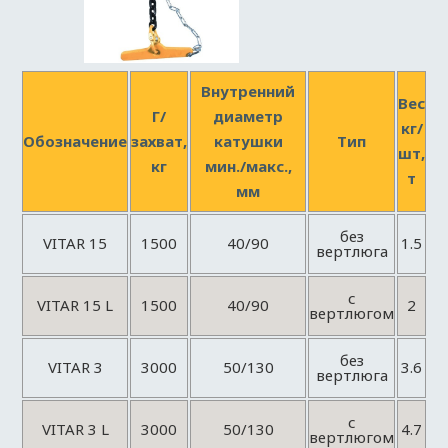
Внутренний
Вес
Г/
диаметр
кг/
Обозначение
захват,
катушки
Тип
шт,
кг
мин./макс.,
т
мм
без
VITAR 15
1500
40/90
1.5
вертлюга
с
VITAR 15 L
1500
40/90
2
вертлюгом
без
VITAR 3
3000
50/130
3.6
вертлюга
с
VITAR 3 L
3000
50/130
4.7
вертлюгом